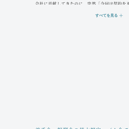
相続放棄
会社に貢献してきたのに、突然「今回は契約を
合、日本学生支援機構に対して返還請求ができ
会社の言うことが正しいのかどうか、専門家に
親族が負債を残して死亡した場合、相続人がそ
ぜひご相談ください。
すべてを見る
か。どうぞ無料相談にお越しください。
があります。
残業代請求をしたい
借金を相続したくない場合、家庭裁判所
当事務所では、実費分を除き定額で相続
長時間労働や休日出勤を強いられ、以下のよう
す。
ご相談ください。
借金問題を抱えた配偶者や親、きょうだ
ケースに対応可能です。
長時間労働
：友人たちと比べて労働時間
休日出勤
：休日にも出勤させられている
お気軽にご相談ください。
会社の主張
：
「管理監督者には残業代を払う必要
遺留分侵害額請求（遺留分減殺請求）
「固定残業代を払っている」
相続人の一部が多すぎて、自分の取り分が法律
「営業手当を払っている」
PLAN / FEE
に満たない場合、
未払残業代の請求
：既に退職しているが
法律により最低限の取り分（遺留分）が