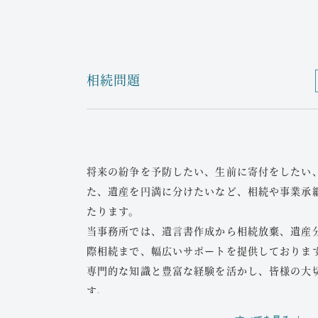
個人再生
破産したくない、マイホームを手放したくない
選択肢となります。
相続問題
借金のおよそ10～20％を3～5年で返済し、残
す。
当事務所は裁判所選任の個人再生委員としての
イントを熟知しています。安心してご相談くだ
将来の紛争を予防したい、生前に寄付をしたい
自己破産
た、遺産を円満に分けたいなど、相続や事業承
たります。
返済不能な状況に陥った場合、自己破産によっ
当事務所では、遺言書作成から相続放棄、遺産
財産を残した上で再出発が可能です。
際相続まで、幅広いサポートを提供しておりま
「限られた財産」とは、概ね99万円までの現金
専門的な知識と豊富な経験を活かし、皆様の大
禁止財産（生活に欠かせない冷蔵庫や洗濯機な
す。
税金や社会保険料、養育費は免除されません。