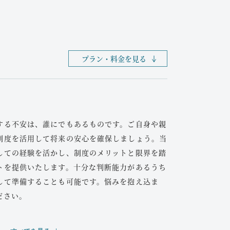
みや後遺症など、誰に・どのように請求できるの
。インターネット情報だけで判断せず、ぜひお気
さい。
と
プラン・料金を見る
、弁護士特約があればすぐに相談が可能です。症
あっても、医師に正確に症状を伝えることが、後
トになります。軽傷でも初回無料相談を活用し、
する不安は、誰にでもあるものです。ご自身や親
いただけます。
制度を活用して将来の安心を確保しましょう。当
しての経験を活かし、制度のメリットと限界を踏
れた方
トを提供いたします。十分な判断能力があるうち
して準備することも可能です。悩みを抱え込ま
から打切りを迫られた方も、諦めずご相談くださ
ださい。
要な検査を受けることは、適正な慰謝料獲得にも
る方やそのご家族