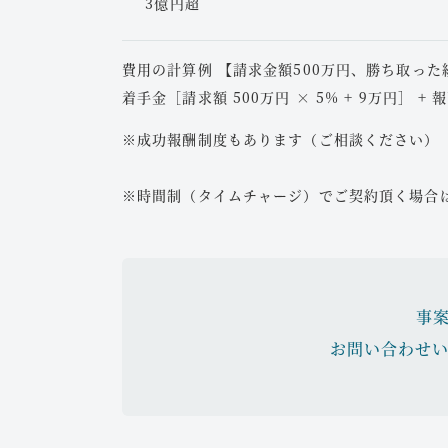
3億円超
会社から以下のような言葉を受けた場合、適切
遺言書がない場合、相続人間で遺産の分け方を
費用の計算例 【請求金額500万円、勝ち取った
ます。
解雇の通知
：
着手金［請求額 500万円 × 5% + 9万円］ + 報
「会社の業績が悪いので辞めて欲し
長男夫婦の同居、長男のお嫁さんの介護
「仕事ぶりに不満があるので辞めて
※成功報酬制度もあります（ご相談ください）
敗など、相続の背景にはさまざまな事情
契約更新の拒否
：
相続人全員が納得する分割は難しい場合
これまで何回も契約更新されたのに
※時間制（タイムチャージ）でご契約頂く場合は
納得し、最終的には笑顔で話せる関係を
われた
多様な相続事情に対応し、皆様のご希望に沿っ
これらの状況において、あなたの権利を守るた
ます。
トを提供いたします。安心してご相談ください
事
お問い合わせ