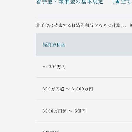
着手金・報酬金の基本規定 （★全て
これらの問題に対して、適切な法的手続きをサ
時効前に請求しなければならないため、早
ご相談ください。
相続人間の溝が深くなる前に、弁護士に
賃金や退職金の悩み
決が期待できます。
着手金は請求する経済的利益をもとに計算し、
遺留分の請求は専門的な知識が必要となるため
会社の業績悪化に伴い、以下のような賃金や退
経済的利益
さい。
いる方はご相談ください。
賃金の一方的な引き下げ
：会社の業績が
国際相続
〜 300万円
げられた
亡くなった方が海外に住んでいたり、相続財産
ボーナス未支給
：大した説明もなくボーナ
退職金の減額
：退職金が前に辞めた人達
各国や州、保険会社ごとに異なる相続手
300万円超 〜 3,000万円
会社は理由を説明してくれない
複雑な手続きを円滑に進めるためには、
す。
これらのケースに対して、法的に正当な対応を
3000万円超 〜 3億円
ご相談をお待ちしております。
まずはご相談ください。適切な手続き方法をご
解雇する・辞めてほしい・契約更新し
遺産分割