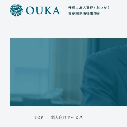
メ
イ
ン
コ
ン
テ
ン
ツ
へ
INDIVIDUAL CLIENTS
移
動
個人向けサービス
TOP