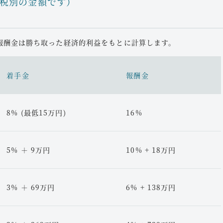
税別の金額です）
ポートいたします。お気軽に
当事務所では、成年後見制
めの対応が必要です。
あらゆるご相談に対応して
依頼することでスムーズな解
皆様の大切な問題を解決へ
報酬金は勝ち取った経済的利益をもとに計算します。
、ぜひ当事務所にお任せくだ
職金に関する問題が発生して
着手金
報酬金
悪いからと一方的に賃金を下
8% (最低15万円)
16%
の一部が外国にある場合、
スが全く支払われなかった
よりも大幅に減っているが、
続が必要です。
5% ＋ 9万円
10% + 18万円
専門的なサポートが不可欠で
サポートいたします。詳細な
3% ＋ 69万円
6% + 138万円
案内いたします。
ないと言われた