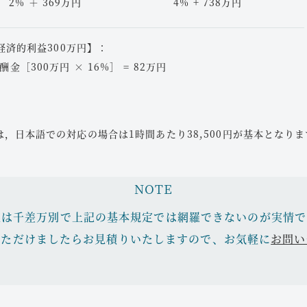
2% ＋ 369万円
4% + 738万円
な対応が必要です。
めぐる話し合いが必要となり
経済的利益300万円】：
酬金［300万円 × 16%］ = 82万円
い・解雇する」
、次男の留学、三男の事業失
欲しい・解雇する」
があります。
もありますが、「それぞれが
「もう更新はしない」と言
，日本語での対応の場合は1時間あたり38,500円が基本となりま
残す解決」を目指します。
た遺産分割をサポートいたし
めの法的アドバイスとサポー
NOTE
。
案は千差万別で上記の基本規定では網羅できないのが実情で
いただけましたらお見積りいたしますので、お気軽に
お問い