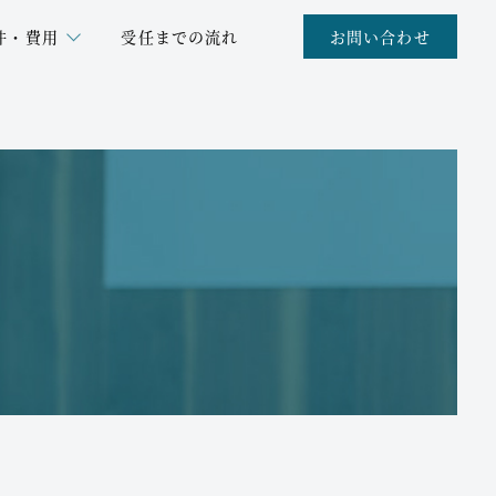
件・費用
受任までの流れ
お問い合わせ
ラブル
従業員とのトラブル
題
老後や死後の心配ごと