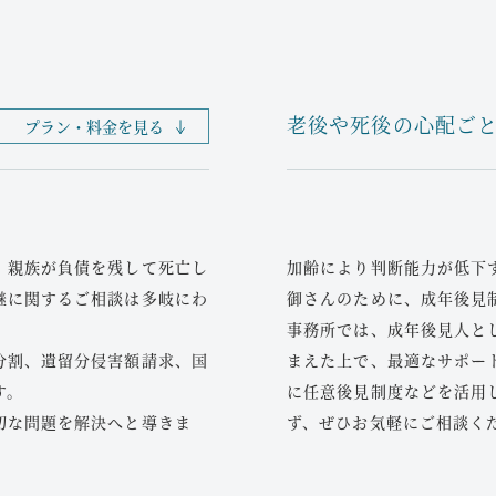
入院・通院、休業損害、痛
かはケースバイケースです
場合、個人再生手続が有効な
軽に当事務所へご相談くだ
老後や死後の心配ご
プラン・料金を見る
事故直後の方
額を免除してもらう方法で
重症入院中や事故直後でも
豊富な経験があり、手続のポ
状がはっきりしない段階で
さい。
遺症発生時の重要なポイン
、親族が負債を残して死亡し
加齢により判断能力が低下
費用倒れの不安なくご利用
継に関するご相談は多岐にわ
御さんのために、成年後見
事務所では、成年後見人と
治療打切りを打診さ
て借金をゼロにし、限られた
分割、遺留分侵害額請求、国
まえた上で、最適なサポー
す。
に任意後見制度などを活用
まだ治療中なのに保険会社
＋20万円までの財産＋差押
切な問題を解決へと導きま
ず、ぜひお気軽にご相談く
い。正確な症状の伝達や必
ど）を指します。
つながります。
判断能力に不安のあ