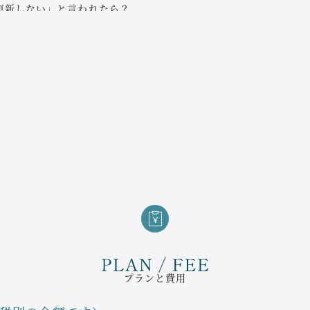
信頼できる後見人の
更新しない」と言われたら？
必要な手続や留意点を丁寧
る可能性があります。
家庭裁判所の監督下
聞いてみたくはありません
の借金を相続したくない場合
興味のある方は、ぜひご相
ットについて丁寧にご説明
で相続放棄手続が必要です。
放棄手続きを承っておりま
死亡した後のことが
な問題に直面している方は
い、おじ、おばなど、幅広い
死亡後に必要な手続き（死
をスムーズに行うために、
がかなり長いと感じる
死後の事務手続きの
知人への連絡方法
がない」
住宅や施設契約の終
で定められた最低限の遺留分
このような手続きがスムー
プランと費用
をサポートします。心配な
未払残業代を請求したい
保証されています。