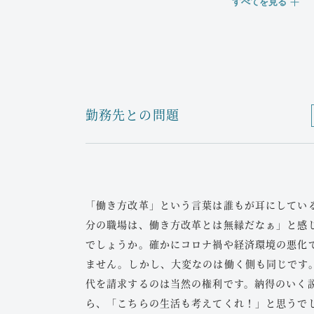
当事務所は破産管財人の経験豊富で、安心して
すべてを見る
遺言書作成
任意整理
遺言書の最大の価値は、残された方々の間の争
ような場合には、遺言書の作成が特に有効です
将来の利息カットや分割返済で支払額を減らし
合は任意整理が選択肢となります。
配偶者・子供・孫などとの財産をめぐる
債権者と直接交渉し、返済条件を緩和するお手
勤務先との問題
きょうだい仲が悪く、子供がいない
長期間連絡を取っていない子供がいる
過払金返還請求
相続財産の大部分が不動産
事業や会社を子供に継がせたい
2007年4月以前にサラ金やクレジットカード
自分の死後に寄付をしたい
合、過払金が発生している可能性があります。
「働き方改革」という言葉は誰もが耳にしてい
特に海外に資産をお持ちの方には、公正証書遺
当事務所は、回収金額が少ないからといって安
分の職場は、働き方改革とは無縁だなぁ」と感
す。
必要に応じて訴訟を提起し、全額回収を目指し
でしょうか。確かにコロナ禍や経済環境の悪化
当事務所では、複数の定額コースをご用意して
ません。しかし、大変なのは働く側も同じです
奨学金問題
談ください。
代を請求するのは当然の権利です。納得のいく
ら、「こちらの生活も考えてくれ！」と思うで
親戚に依頼され保証人になった結果、自分一人