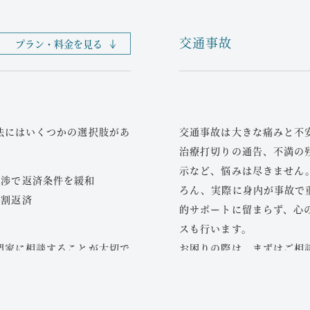
交通事故
プラン・料金を見る
法にはいくつかの選択肢があ
交通事故は大きな痛みと不
治療打切りの通告、不満の
示など、悩みは尽きません
交渉で返済条件を緩和
ろん、実際に身内が事故で
分割返済
的サポートに留まらず、心
スも行います。
門家に相談することが大切で
お困りの際は、まずはご相
産管財人に選任されるなど、
損害賠償請求をご検
験を有しています。