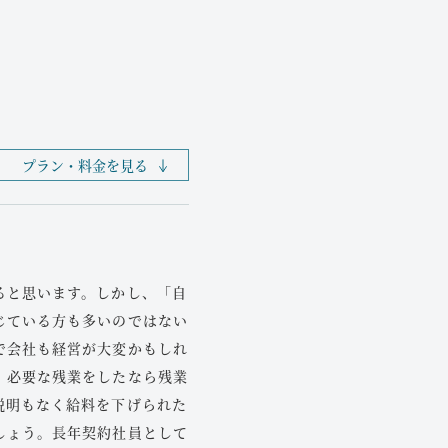
ご相談いただけます。
後遺症認定（後遺障
判断能力が衰えた高齢者に
いを減らすことです。以下の
不正利用が発生することが
後遺症診断書は、適正な認
。
書作成に当たって、過不足
、返済計画を立て直したい場
高額な商品の強制販
切な後遺障害等級認定が期
争いが過去にあった
財産の不正引き出し
伝いをいたします。
認知症を理由に親の
プラン・料金を見る
脊髄や脳にダメージ
このような状況では、成年
深刻な後遺症が残る場合、
は、制度の詳細をわかりや
リフォーム業者との対応も
す。
会社から借入れを行っていた場
や手続き代行をご依頼いた
ると思います。しかし、「自
す。
今は元気だが将来に
言の作成を強くお勧めしま
易な和解には応じません。
じている方も多いのではない
ます。
で会社も経営が大変かもしれ
死亡事故のご遺族の
将来、判断能力が低下する
おりますので、お気軽にご相
。必要な残業をしたなら残業
び、何を任せるかを事前に
説明もなく給料を下げられた
ご親族を交通事故で失われ
任意後見制度の活用
しょう。長年契約社員として
被害者のご年齢や家庭状況
が奨学金全額を返済した場