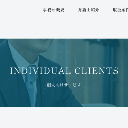
事務所概要
弁護士紹介
取扱案
顧問契約
リスク対策と危機管理
取引先とのト
企業再生・倒産
事業継承
お金の問題
交通事故
相続問
個人向けサービス
勤務先との問題